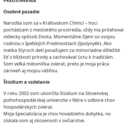
PREDSTAVENIE
Osobné pozadie
Narodila som sa v Kráľovskom Chlmci – hoci
pochádzam z mestského prostredia, vždy ma priťahoval
vidiecky spôsob života. Momentálne žijem so svojou
rodinou v Ipeľských Predmostiach (Ipolynyék). Ako
matka štyroch detí považujem za mimoriadne dôležité
žiť v blízkosti prírody a zachovávať úctu k tradíciám.
Som veľká milovníčka zvierat, preto je moja práca
zároveň aj mojou vášňou.
Štúdium a vzdelanie
V roku 2002 som ukončila štúdium na Slovenskej
poľnohospodárskej univerzite v Nitre v odbore chov
hospodárskych zvierat.
Moja špecializácia je chov hovädzieho dobytka, no
získala som aj skúsenosti v ovčiarstve.