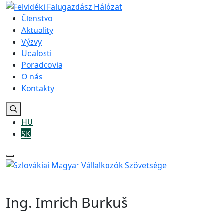
Členstvo
Aktuality
Výzvy
Udalosti
Poradcovia
O nás
Kontakty
HU
SK
Ing. Imrich Burkuš