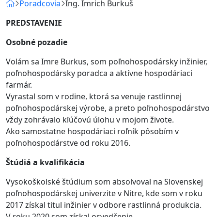
Poradcovia
Ing. Imrich Burkuš
PREDSTAVENIE
Osobné pozadie
Volám sa Imre Burkus, som poľnohospodársky inžinier,
poľnohospodársky poradca a aktívne hospodáriaci
farmár.
Vyrastal som v rodine, ktorá sa venuje rastlinnej
poľnohospodárskej výrobe, a preto poľnohospodárstvo
vždy zohrávalo kľúčovú úlohu v mojom živote.
Ako samostatne hospodáriaci roľník pôsobím v
poľnohospodárstve od roku 2016.
Štúdiá a kvalifikácia
Vysokoškolské štúdium som absolvoval na Slovenskej
poľnohospodárskej univerzite v Nitre, kde som v roku
2017 získal titul inžinier v odbore rastlinná produkcia.
V roku 2020 som získal osvedčenie