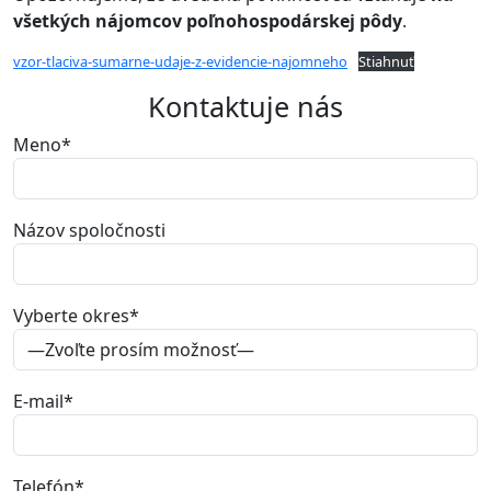
všetkých nájomcov poľnohospodárskej pôdy
.
vzor-tlaciva-sumarne-udaje-z-evidencie-najomneho
Stiahnuť
Kontaktuje nás
Meno
*
Názov spoločnosti
Vyberte okres
*
E-mail
*
Telefón
*