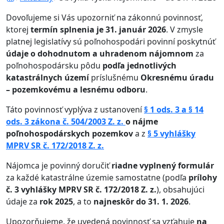
Dovoľujeme si Vás upozorniť na zákonnú povinnosť,
ktorej
termín splnenia je 31. január 2026
. V zmysle
platnej legislatívy sú poľnohospodári povinní poskytnúť
údaje o dohodnutom a uhradenom nájomnom
za
poľnohospodársku pôdu
podľa jednotlivých
katastrálnych území
príslušnému
Okresnému úradu
– pozemkovému a lesnému odboru
.
Táto povinnosť vyplýva z ustanovení
§ 1 ods. 3 a § 14
ods. 3 zákona č. 504/2003 Z. z.
o nájme
poľnohospodárskych pozemkov
a z
§ 5 vyhlášky
MPRV SR č. 172/2018 Z. z.
Nájomca je povinný doručiť
riadne vyplnený formulár
za každé katastrálne územie samostatne (podľa
prílohy
č. 3 vyhlášky MPRV SR č. 172/2018 Z. z.
), obsahujúci
údaje za
rok 2025
, a to
najneskôr do 31. 1. 2026
.
Upozorňujeme, že uvedená povinnosť sa vzťahuje
na