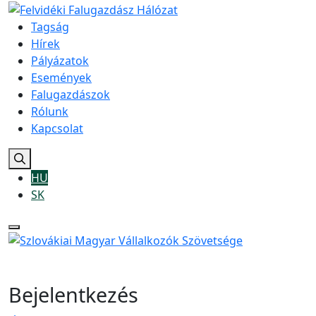
Tagság
Hírek
Pályázatok
Események
Falugazdászok
Rólunk
Kapcsolat
HU
SK
Bejelentkezés