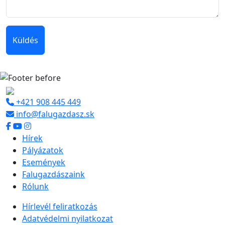
Küldés
+421 908 445 449
info@falugazdasz.sk
Hírek
Pályázatok
Események
Falugazdászaink
Rólunk
Hírlevél feliratkozás
Adatvédelmi nyilatkozat