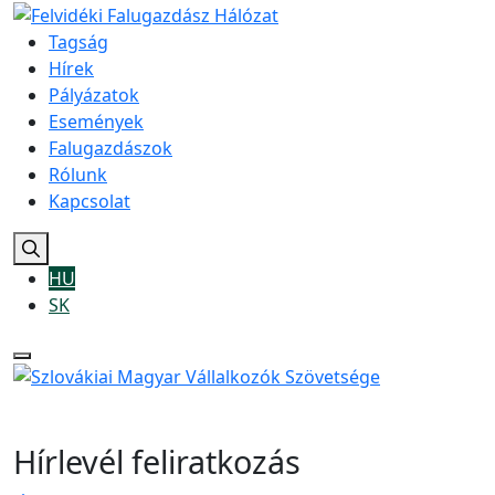
Tagság
Hírek
Pályázatok
Események
Falugazdászok
Rólunk
Kapcsolat
HU
SK
Hírlevél feliratkozás