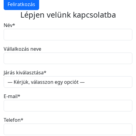
Feliratkozás
Lépjen velünk kapcsolatba
Név
*
Vállalkozás neve
Járás kiválasztása
*
E-mail
*
Telefon
*