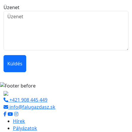
Üzenet
Küldés
+421 908 445 449
info@falugazdasz.sk
Hírek
Pályázatok