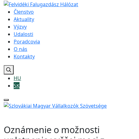
Členstvo
Aktuality
Výzvy
Udalosti
Poradcovia
O nás
Kontakty
HU
SK
Oznámenie o možnosti