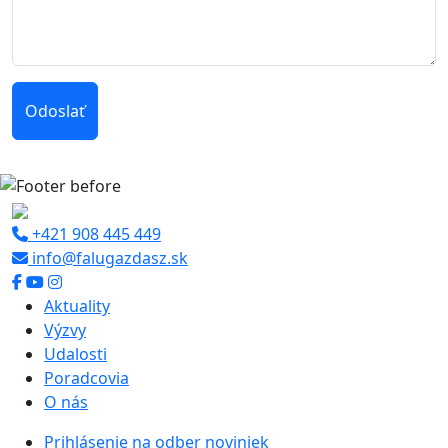
Odoslať
+421 908 445 449
info@falugazdasz.sk
Aktuality
Výzvy
Udalosti
Poradcovia
O nás
Prihlásenie na odber noviniek