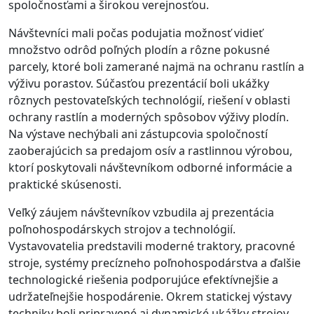
spoločnosťami a širokou verejnosťou.
Návštevníci mali počas podujatia možnosť vidieť
množstvo odrôd poľných plodín a rôzne pokusné
parcely, ktoré boli zamerané najmä na ochranu rastlín a
výživu porastov. Súčasťou prezentácií boli ukážky
rôznych pestovateľských technológií, riešení v oblasti
ochrany rastlín a moderných spôsobov výživy plodín.
Na výstave nechýbali ani zástupcovia spoločností
zaoberajúcich sa predajom osív a rastlinnou výrobou,
ktorí poskytovali návštevníkom odborné informácie a
praktické skúsenosti.
Veľký záujem návštevníkov vzbudila aj prezentácia
poľnohospodárskych strojov a technológií.
Vystavovatelia predstavili moderné traktory, pracovné
stroje, systémy precízneho poľnohospodárstva a ďalšie
technologické riešenia podporujúce efektívnejšie a
udržateľnejšie hospodárenie. Okrem statickej výstavy
techniky boli pripravené aj dynamické ukážky strojov,