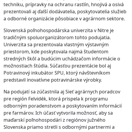
techniku, prípravky na ochranu rastlín, hnojivá a osivá
prezentovali aj ďalší dodávatelia, poskytovatelia služieb
a odborné organizácie pôsobiace v agrárnom sektore.
Slovenská poľnohospodárska univerzita v Nitre je
tradičným spoluorganizátorom tohto podujatia.
Univerzita sa prezentovala vlastným výstavným
priestorom, kde poskytovala najmä študentom
stredných škôl a budúcim uchádzačom informácie o
možnostiach štúdia. Súčasťou prezentácie bol aj
Potravinový inkubátor SPU, ktorý návštevníkom
predstavil inovatívne potravinárske výrobky.
Na podujatí sa zúčastnila aj Sieť agrárnych poradcov
pre región Felvidék, ktorá prispela k programu
odborným poradenstvom a poskytovaním informácií
pre farmárov. Ich účasť vytvorila možnosť, aby sa
maďarskí poľnohospodári z regiónov južného
Slovenska priamo stretli s odbornými partnermi a