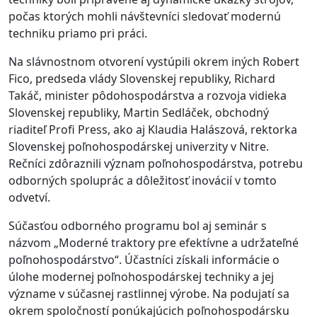
počas ktorých mohli návštevníci sledovať modernú
techniku priamo pri práci.
Na slávnostnom otvorení vystúpili okrem iných Robert
Fico, predseda vlády Slovenskej republiky, Richard
Takáč, minister pôdohospodárstva a rozvoja vidieka
Slovenskej republiky, Martin Sedláček, obchodný
riaditeľ Profi Press, ako aj Klaudia Halászová, rektorka
Slovenskej poľnohospodárskej univerzity v Nitre.
Rečníci zdôraznili význam poľnohospodárstva, potrebu
odborných spoluprác a dôležitosť inovácií v tomto
odvetví.
Súčasťou odborného programu bol aj seminár s
názvom „Moderné traktory pre efektívne a udržateľné
poľnohospodárstvo“. Účastníci získali informácie o
úlohe modernej poľnohospodárskej techniky a jej
význame v súčasnej rastlinnej výrobe. Na podujatí sa
okrem spoločností ponúkajúcich poľnohospodársku