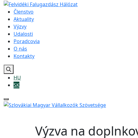
Členstvo
Aktuality
Výzvy
Udalosti
Poradcovia
O nás
Kontakty
HU
SK
Výzva na doplnk