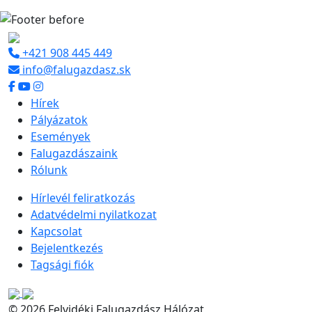
+421 908 445 449
info@falugazdasz.sk
Hírek
Pályázatok
Események
Falugazdászaink
Rólunk
Hírlevél feliratkozás
Adatvédelmi nyilatkozat
Kapcsolat
Bejelentkezés
Tagsági fiók
© 2026 Felvidéki Falugazdász Hálózat