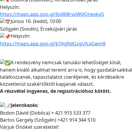
Helyszín:
https://maps.app.goo.gl/6o868rvoWdQnexkq5
Június 16. (kedd), 10:00
Szőgyén (Svodín), Érsekújvári járás
Helyszín:
https://maps.app.goo.gl/bTAgRdGzgUJLxGwm8
A rendezvény nemcsak tanulási lehetőséget kínál,
hanem kiváló alkalmat teremt arra is, hogy gazdatársaikkal
találkozzanak, tapasztalatot cseréljenek, és kérdéseikre
közvetlenül szakértőktől kapjanak választ.
A részvétel ingyenes, de regisztrációhoz kötött.
Jelentkezés:
Bodon Dávid (Dobóca) + 421 915 533 377
Bartos Gergely (Szőgyén) +421 914 344 510
Várjuk Önöket szeretettel!