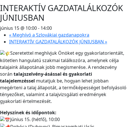
INTERAKTÍV GAZDATALÁLKOZÓK
JÚNIUSBAN
június 15 @ 10:00
-
14:00
«
Meghívó a Szlovákiai gazdanapokra
INTERAKTÍV GAZDATALÁLKOZÓK JÚNIUSBAN
»
Szeretettel meghívjuk Önöket egy gyakorlatorientált,
kötetlen hangulatú szakmai találkozóra, amelynek célja
talajaink állapotának jobb megismerése. A rendezvény
során
talajszelvény-ásással és gyakorlati
talajelemzéssel
mutatjuk be, hogyan lehet jobban
megérteni a talaj állapotát, a termőképességet befolyásoló
tényezőket, valamint a talajvizsgálati eredmények
gyakorlati értelmezését.
Helyszínek és időpontok:
Június 15. (hétfő), 10:00
Dobóca (Dubovec), Rimaszombati járás