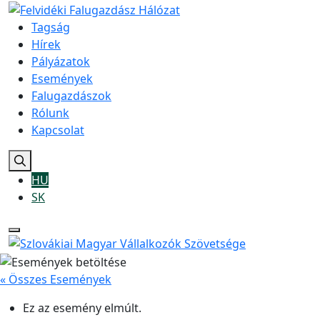
Tagság
Hírek
Pályázatok
Események
Falugazdászok
Rólunk
Kapcsolat
HU
SK
« Összes Események
Ez az esemény elmúlt.