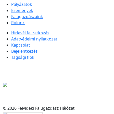
Pályázatok
Események
Falugazdászaink
Rólunk
Hírlevél feliratkozás
Adatvédelmi nyilatkozat
Kapcsolat
Bejelentkezés
Tagsági fiók
© 2026 Felvidéki Falugazdász Hálózat