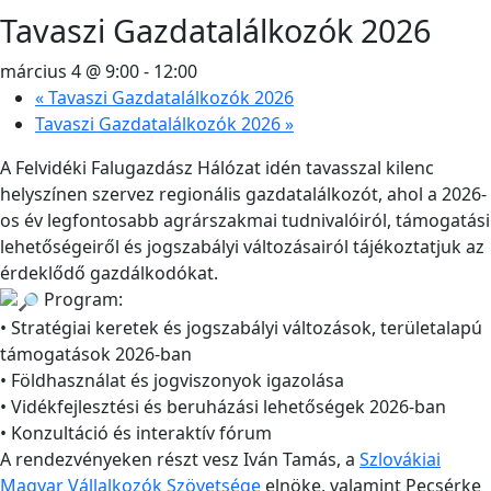
Tavaszi Gazdatalálkozók 2026
március 4 @ 9:00
-
12:00
«
Tavaszi Gazdatalálkozók 2026
Tavaszi Gazdatalálkozók 2026
»
A Felvidéki Falugazdász Hálózat idén tavasszal kilenc
helyszínen szervez regionális gazdatalálkozót, ahol a 2026-
os év legfontosabb agrárszakmai tudnivalóiról, támogatási
lehetőségeiről és jogszabályi változásairól tájékoztatjuk az
érdeklődő gazdálkodókat.
Program:
• Stratégiai keretek és jogszabályi változások, területalapú
támogatások 2026-ban
• Földhasználat és jogviszonyok igazolása
• Vidékfejlesztési és beruházási lehetőségek 2026-ban
• Konzultáció és interaktív fórum
A rendezvényeken részt vesz Iván Tamás, a
Szlovákiai
Magyar Vállalkozók Szövetsége
elnöke, valamint Pecsérke