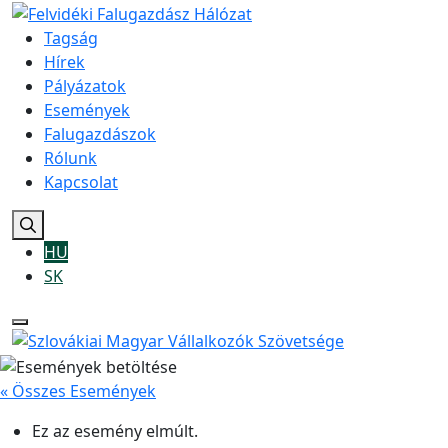
Tagság
Hírek
Pályázatok
Események
Falugazdászok
Rólunk
Kapcsolat
HU
SK
« Összes Események
Ez az esemény elmúlt.