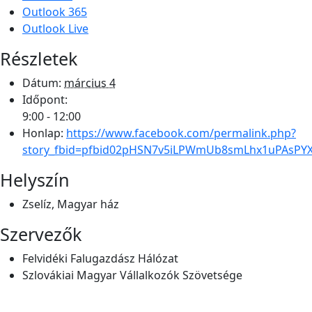
Outlook 365
Outlook Live
Részletek
Dátum:
március 4
Időpont:
9:00 - 12:00
Honlap:
https://www.facebook.com/permalink.php?
story_fbid=pfbid02pHSN7v5iLPWmUb8smLhx1uPAsPY
Helyszín
Zselíz, Magyar ház
Szervezők
Felvidéki Falugazdász Hálózat
Szlovákiai Magyar Vállalkozók Szövetsége