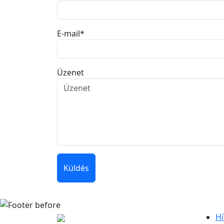
E-mail
*
Üzenet
Küldés
Hí