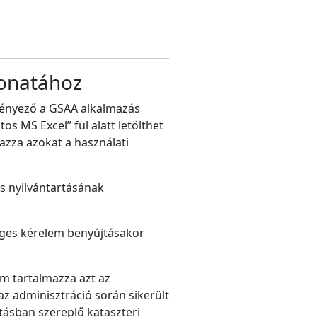
vonatához
vényező a GSAA alkalmazás
 MS Excel” fül alatt letölthet
azza azokat a használati
us nyilvántartásának
éges kérelem benyújtásakor
m tartalmazza azt az
az adminisztráció során sikerült
tásban szereplő kataszteri