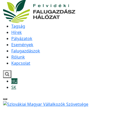
Tagság
Hírek
Pályázatok
Események
Falugazdászok
Rólunk
Kapcsolat
HU
SK