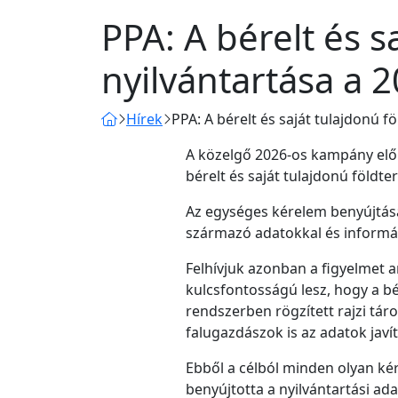
PPA: A bérelt és s
nyilvántartása a
Hírek
PPA: A bérelt és saját tulajdonú 
A közelgő 2026-os kampány elők
bérelt és saját tulajdonú földte
Az egységes kérelem benyújtásán
származó adatokkal és informác
Felhívjuk azonban a figyelmet 
kulcsfontosságú lesz, hogy a bé
rendszerben rögzített rajzi tár
falugazdászok is az adatok javít
Ebből a célból minden olyan k
benyújtotta a nyilvántartási ada