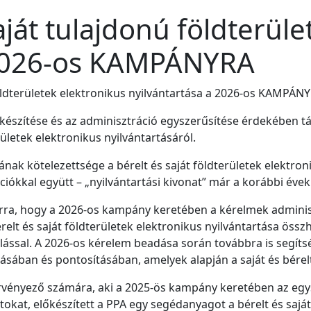
aját tulajdonú földterül
 2026-os KAMPÁNYRA
földterületek elektronikus nyilvántartása a 2026-os KAMPÁN
észítése és az adminisztráció egyszerűsítése érdekében táj
rületek elektronikus nyilvántartásáról.
ak kötelezettsége a bérelt és saját földterületek elektron
iókkal együtt – „nyilvántartási kivonat” már a korábbi évek
arra, hogy a 2026-os kampány keretében a kérelmek admini
relt és saját földterületek elektronikus nyilvántartása ös
olással. A 2026-os kérelem beadása során továbbra is segíts
ásában és pontosításában, amelyek alapján a saját és bérelt 
érvényező számára, aki a 2025-ös kampány keretében az eg
tokat, előkészített a PPA egy segédanyagot a bérelt és saját 