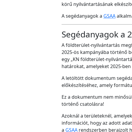
körű nyilvántartásának elkészí
A segédanyagok a
GSAA
alkalma
Segédanyagok a 2
A földterület-nyilvántartás m
2025-ös kampányába történő bej
egy „KN földterület-nyilvántar
határokat, amelyeket 2025-ben de
A letöltött dokumentum segédan
előkészítéséhez, amely formátu
Ez a dokumentum nem minősül ny
történő csatolásra!
Azoknál a területeknél, amelye
információt, hogy az adott adat
a
GSAA
rendszerben berajzolt ha