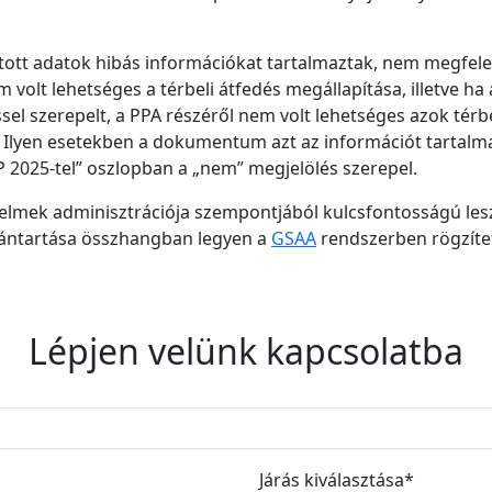
ott adatok hibás információkat tartalmaztak, nem megfel
olt lehetséges a térbeli átfedés megállapítása, illetve ha 
el szerepelt, a PPA részéről nem volt lehetséges azok térb
l. Ilyen esetekben a dokumentum azt az információt tartalma
P 2025-tel” oszlopban a „nem” megjelölés szerepel.
lmek adminisztrációja szempontjából kulcsfontosságú lesz,
lvántartása összhangban legyen a
GSAA
rendszerben rögzített
Lépjen velünk kapcsolatba
Járás kiválasztása
*