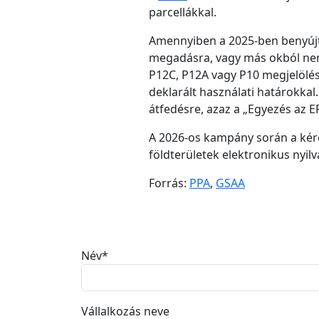
parcellákkal.
Amennyiben a 2025-ben benyújt
megadásra, vagy más okból nem v
P12C, P12A vagy P10 megjelöléss
deklarált használati határokka
átfedésre, azaz a „Egyezés az E
A 2026-os kampány során a kére
földterületek elektronikus nyi
Forrás:
PPA
,
GSAA
Név
*
Vállalkozás neve