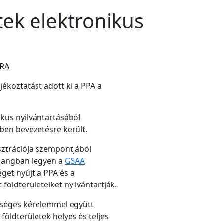
etek elektronikus
YRA
ékoztatást adott ki a PPA a
ikus nyilvántartásából
ben bevezetésre került.
sztrációja szempontjából
szhangban legyen a
GSAA
éget nyújt a PPA és a
földterületeiket nyilvántartják.
ységes kérelemmel együtt
földterületek helyes és teljes