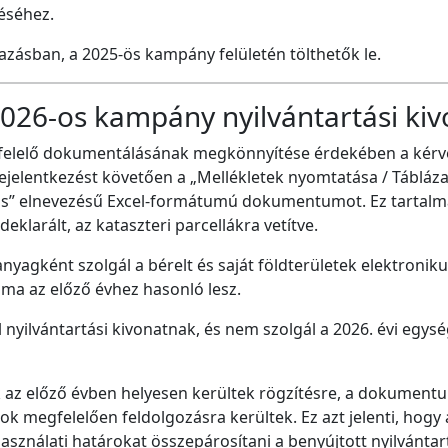
téséhez.
zásban, a 2025-ös kampány felületén tölthetők le.
026-os kampány nyilvántartási ki
egfelelő dokumentálásának megkönnyítése érdekében a kér
elentkezést követően a „Mellékletek nyomtatása / Táblázatos
tás” elnevezésű Excel-formátumú dokumentumot. Ez tartalm
klarált, az kataszteri parcellákra vetítve.
yagként szolgál a bérelt és saját földterületek elektronik
ma az előző évhez hasonló lesz.
ilvántartási kivonatnak, és nem szolgál a 2026. évi egys
k az előző évben helyesen kerültek rögzítésre, a dokumentu
ok megfelelően feldolgozásra kerültek. Ez azt jelenti, hogy 
sználati határokat összepárosítani a benyújtott nyilvántar