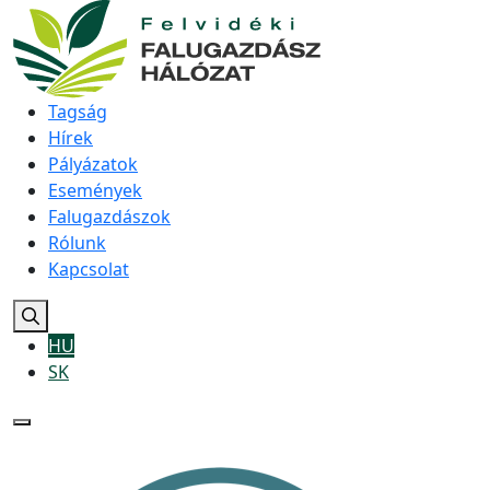
Tagság
Hírek
Pályázatok
Események
Falugazdászok
Rólunk
Kapcsolat
HU
SK