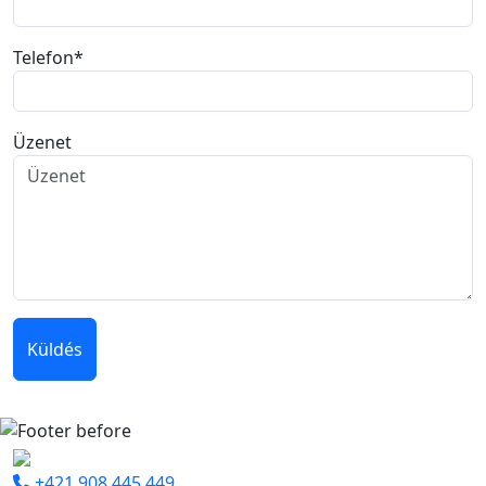
Telefon
*
Üzenet
Küldés
+421 908 445 449