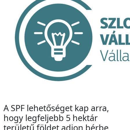
A SPF lehetőséget kap arra,
hogy legfeljebb 5 hektár
területű földet adjon bérbe