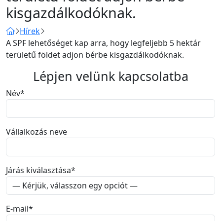
kisgazdálkodóknak.
Hírek
A SPF lehetőséget kap arra, hogy legfeljebb 5 hektár
területű földet adjon bérbe kisgazdálkodóknak.
Lépjen velünk kapcsolatba
Név
*
Vállalkozás neve
Járás kiválasztása
*
E-mail
*