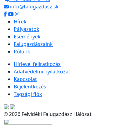
info@falugazdasz.sk
Hírek
Pályázatok
Események
Falugazdászaink
Rólunk
Hírlevél feliratkozás
Adatvédelmi nyilatkozat
Kapcsolat
Bejelentkezés
Tagsági fiók
© 2026 Felvidéki Falugazdász Hálózat