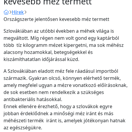
kevesebb méz termett
Hírek
Országszerte jelentősen kevesebb méz termett
Szlovákiában az utóbbi években a méhek világa is
megváltott. Míg régen nem volt gond egy kaptárból
több tíz kilogramm mézet kipergetni, ma sok méhész
alacsony hozamokkal, betegségekkel és
kiszámíthatatlan időjárással küzd.
A Szlovákiában eladott méz fele ráadásul importból
származik. Gyakran olcsó, könnyen elérhető termék,
amely megfelel ugyan a mézre vonatkozó előírásoknak,
de sok esetben nem rendelkezik a szükséges
antibakteriális hatásokkal.
Ennek ellenére érezhető, hogy a szlovákok egyre
jobban érdeklődnek a minőségi méz iránt és más
méhészeti termék iránt is, amelyek jótékonyan hatnak
az egészségükre.