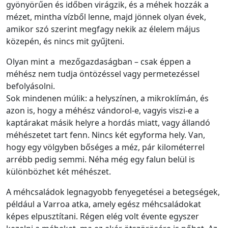
gyönyörűen és időben virágzik, és a méhek hozzák a
mézet, mintha vízből lenne, majd jönnek olyan évek,
amikor szó szerint megfagy nekik az élelem május
közepén, és nincs mit gyűjteni.
Olyan mint a mezőgazdaságban – csak éppen a
méhész nem tudja öntözéssel vagy permetezéssel
befolyásolni.
Sok mindenen múlik: a helyszínen, a mikroklímán, és
azon is, hogy a méhész vándorol-e, vagyis viszi-e a
kaptárakat másik helyre a hordás miatt, vagy állandó
méhészetet tart fenn. Nincs két egyforma hely. Van,
hogy egy völgyben bőséges a méz, pár kilométerrel
arrébb pedig semmi. Néha még egy falun belül is
különbözhet két méhészet.
A méhcsaládok legnagyobb fenyegetései a betegségek,
például a Varroa atka, amely egész méhcsaládokat
képes elpusztítani. Régen elég volt évente egyszer