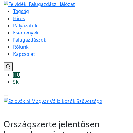
Tagság
Hírek
Pályázatok
Események
Falugazdászok
Rólunk
Kapcsolat
HU
SK
Országszerte jelentősen