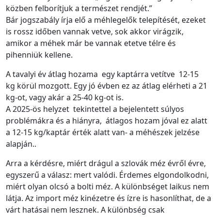
közben felborítjuk a természet rendjét.”
Bár jogszabály írja elő a méhlegelők telepítését, ezeket
is rossz időben vannak vetve, sok akkor virágzik,
amikor a méhek már be vannak etetve télre és
pihenniük kellene.
A tavalyi év átlag hozama egy kaptárra vetítve 12-15
kg körül mozgott. Egy jó évben ez az átlag elérheti a 21
kg-ot, vagy akár a 25-40 kg-ot is.
A 2025-ös helyzet tekintettel a bejelentett súlyos
problémákra és a hiányra, átlagos hozam jóval ez alatt
a 12-15 kg/kaptár érték alatt van- a méhészek jelzése
alapján..
Arra a kérdésre, miért drágul a szlovák méz évről évre,
egyszerű a válasz: mert valódi. Érdemes elgondolkodni,
miért olyan olcsó a bolti méz. A különbséget laikus nem
látja. Az import méz kinézetre és ízre is hasonlíthat, de a
várt hatásai nem lesznek. A különbség csak