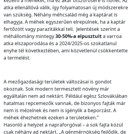
kezelni a méheket, ma ez akár ötszörösére is nőhet. Az
atka ellenállóvá válik, így folyamatosan új módszerekre
van szükség. Néhány méhcsalád még a kaptárat is
elhagyja. A méhek egyszerűen elrepülnek, ha a kaptár
fertőzött vagy parazitákkal teli. Jelentések szerint a
méhállomány mintegy
30-50%-a elpusztult
a varroa
atka elszaporodása és a 2024/2025-os szokatlanul
enyhe tél következtében, ami közvetlenül csökkentette
a termelést.
A mezőgazdasági területek változásai is gondot
okoznak. Sok modern termesztett növény már
egyáltalán nem ad nektárt. Például egész Szlovákiában
hatalmas repcemezők vannak, de bizonyos fajták már
nem is mézelnek és nem is igénylik a beporzást. A
méhek éhezhetnek ezeken a területeken.”
Hasonló a helyzet a napraforgóval – a sok fajta közül
csak néhány ad nektárt. „A génmérnökség fejlődik, de