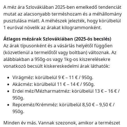
A méz ára Szlovákiában 2025-ben emelkedő tendenciát
mutat az alacsonyabb terméshozam és a méhállomány
pusztulása miatt. A méhészek jelezték, hogy körülbelül
1 euróval növelik az árakat kilogrammonként.
Átlagos mézárak Szlovákiában (2025-ös becslés)
Az árak típusonként és a vásárlás helyétől függően
(közvetlenül a termelőtől vagy boltban) változnak. Az
alábbiakban a 950g-os vagy 1kg-os kiszerelésekre
vonatkozó becsült kiskereskedelmi árak láthatók:
Virágméz: körülbelül 9 € – 11 € / 950g.
Akácméz: körülbelül 11 € – 14 € / 950g.
Erdei méz/Mézharmatméz: körülbelül 13 € – 16 € /
950g.
Repceméz/Krémméz: körülbelül 8,50 € – 9,50 € /
950g.
Minden év más. Vannak szezonok, amikor a természet